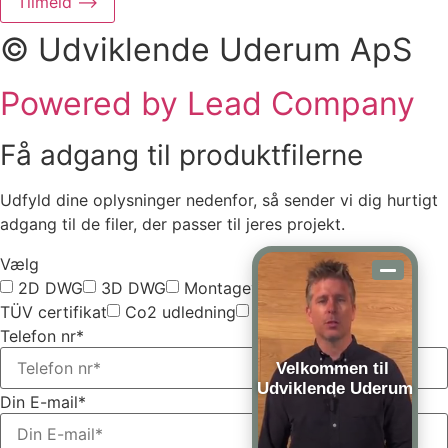
Tilmeld ⟶
© Udviklende Uderum ApS
Powered by Lead Company
Få adgang til produktfilerne
Udfyld dine oplysninger nedenfor, så sender vi dig hurtigt
adgang til de filer, der passer til jeres projekt.
Vælg
2D DWG
3D DWG
Montagevejledning
TÜV certifikat
Co2 udledning
Vælg alle
Telefon nr*
Velkommen til
Udviklende Uderum
Din E-mail*