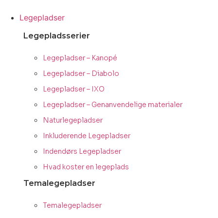
Videre
til
Legepladser
indhold
Legepladsserier
Legepladser – Kanopé
Legepladser – Diabolo
Legepladser – IXO
Legepladser – Genanvendelige materialer
Naturlegepladser
Inkluderende Legepladser
Indendørs Legepladser
Hvad koster en legeplads
Temalegepladser
Temalegepladser