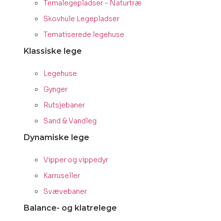
Temalegepladser - Naturtræ
Skovhule Legepladser
Tematiserede legehuse
Klassiske lege
Legehuse
Gynger
Rutsjebaner
Sand & Vandleg
Dynamiske lege
Vipper og vippedyr
Karruseller
Svævebaner
Balance- og klatrelege