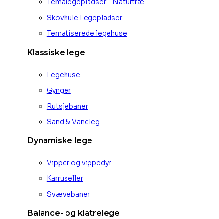
Temalegepladser - Naturtræ
Skovhule Legepladser
Tematiserede legehuse
Klassiske lege
Legehuse
Gynger
Rutsjebaner
Sand & Vandleg
Dynamiske lege
Vipper og vippedyr
Karruseller
Svævebaner
Balance- og klatrelege