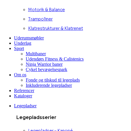
Motorik & Balance
Trampoliner
Klatrestrukturer & Klatrenet
Uderumsmøbler
Underlag
Sport
Multibaner
Udendørs Fitness & Calistenics
Ninja Warrior baner
Cykel bevægelsespark
Om os
Fonde og tilskud til legeplads
Inkluderende legepladser
Referencer
Kataloger
Legepladser
Legepladsserier
Legepladser – Kanopé