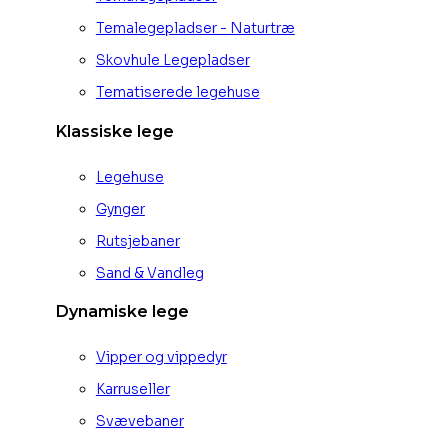
Temalegepladser - Naturtræ
Skovhule Legepladser
Tematiserede legehuse
Klassiske lege
Legehuse
Gynger
Rutsjebaner
Sand & Vandleg
Dynamiske lege
Vipper og vippedyr
Karruseller
Svævebaner