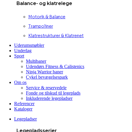
Balance- og klatrelege
Motorik & Balance
Trampoliner
Klatrestrukturer & Klatrenet
Uderumsmøbler
Underlag
Sport
Multibaner
Udendørs Fitness & Calistenics
Ninja Warrior baner
Cykel bevægelsespark
Om os
Service & reservedele
Fonde og tilskud til legeplads
Inkluderende legepladser
Referencer
Kataloger
Legepladser
Legepladsserier