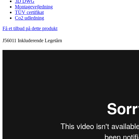
3D DWG
Montagevejledning
TÜV certifikat
Co2 udledning
Få et tilbud på dette produkt
J56011 Inkluderende Legetårn