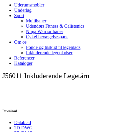
Uderumsmøbler
Underlag
Sport
Multibaner
Udendørs Fitness & Calistenics
Ninja Warrior baner
Cykel bevægelsespark
Om os
Fonde og tilskud til legeplads
Inkluderende legepladser
Referencer
Kataloger
J56011 Inkluderende Legetårn
Download
Datablad
2D DWG