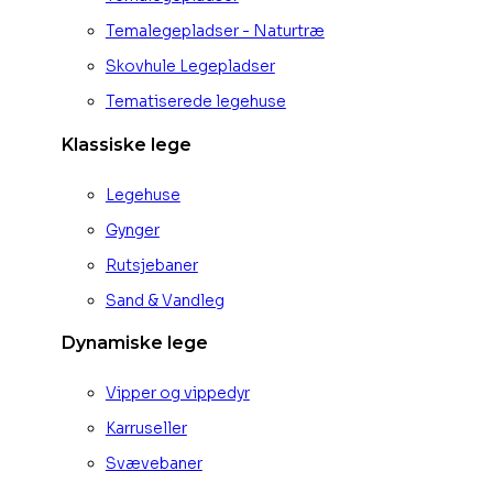
Temalegepladser - Naturtræ
Skovhule Legepladser
Tematiserede legehuse
Klassiske lege
Legehuse
Gynger
Rutsjebaner
Sand & Vandleg
Dynamiske lege
Vipper og vippedyr
Karruseller
Svævebaner