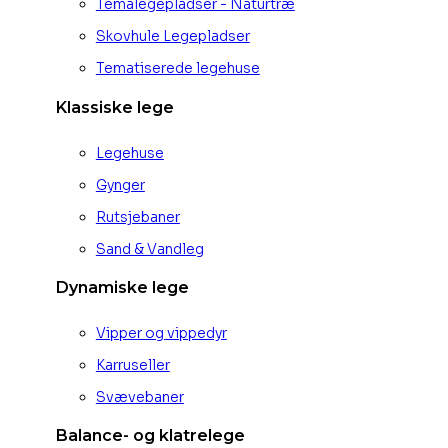
Temalegepladser - Naturtræ
Skovhule Legepladser
Tematiserede legehuse
Klassiske lege
Legehuse
Gynger
Rutsjebaner
Sand & Vandleg
Dynamiske lege
Vipper og vippedyr
Karruseller
Svævebaner
Balance- og klatrelege