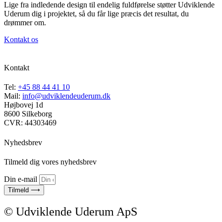
Lige fra indledende design til endelig fuldførelse støtter Udviklende
Uderum dig i projektet, så du får lige præcis det resultat, du
drømmer om.
Kontakt os
Kontakt
Tel:
+45 88 44 41 10
Mail:
info@udviklendeuderum.dk
Højbovej 1d
8600 Silkeborg
CVR: 44303469
Nyhedsbrev
Tilmeld dig vores nyhedsbrev
Din e-mail
Tilmeld ⟶
© Udviklende Uderum ApS