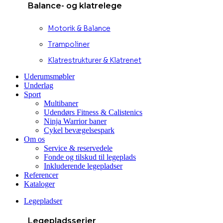
Balance- og klatrelege
Motorik & Balance
Trampoliner
Klatrestrukturer & Klatrenet
Uderumsmøbler
Underlag
Sport
Multibaner
Udendørs Fitness & Calistenics
Ninja Warrior baner
Cykel bevægelsespark
Om os
Service & reservedele
Fonde og tilskud til legeplads
Inkluderende legepladser
Referencer
Kataloger
Legepladser
Legepladsserier