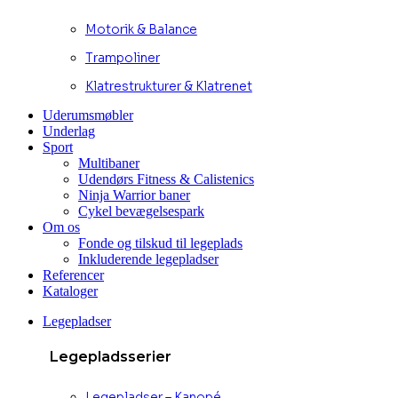
Motorik & Balance
Trampoliner
Klatrestrukturer & Klatrenet
Uderumsmøbler
Underlag
Sport
Multibaner
Udendørs Fitness & Calistenics
Ninja Warrior baner
Cykel bevægelsespark
Om os
Fonde og tilskud til legeplads
Inkluderende legepladser
Referencer
Kataloger
Legepladser
Legepladsserier
Legepladser – Kanopé