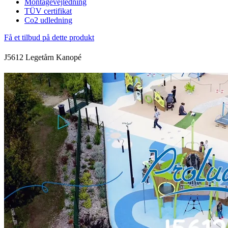
Montagevejledning
TÜV certifikat
Co2 udledning
Få et tilbud på dette produkt
J5612 Legetårn Kanopé