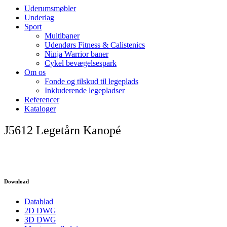
Uderumsmøbler
Underlag
Sport
Multibaner
Udendørs Fitness & Calistenics
Ninja Warrior baner
Cykel bevægelsespark
Om os
Fonde og tilskud til legeplads
Inkluderende legepladser
Referencer
Kataloger
J5612 Legetårn Kanopé
Download
Datablad
2D DWG
3D DWG