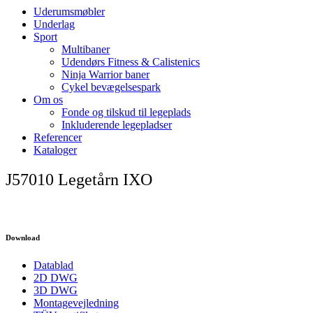
Uderumsmøbler
Underlag
Sport
Multibaner
Udendørs Fitness & Calistenics
Ninja Warrior baner
Cykel bevægelsespark
Om os
Fonde og tilskud til legeplads
Inkluderende legepladser
Referencer
Kataloger
J57010 Legetårn IXO
Download
Datablad
2D DWG
3D DWG
Montagevejledning