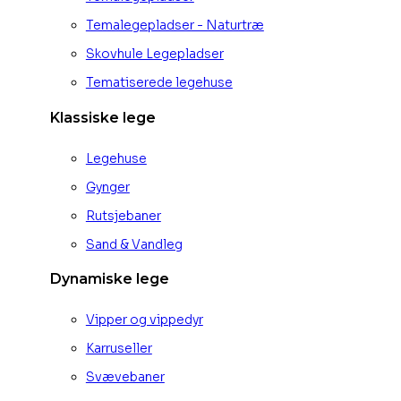
Temalegepladser - Naturtræ
Skovhule Legepladser
Tematiserede legehuse
Klassiske lege
Legehuse
Gynger
Rutsjebaner
Sand & Vandleg
Dynamiske lege
Vipper og vippedyr
Karruseller
Svævebaner