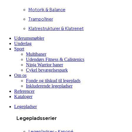
Motorik & Balance
Trampoliner
Klatrestrukturer & Klatrenet
Uderumsmøbler
Underlag
Sport
Multibaner
Udendørs Fitness & Calistenics
Ninja Warrior baner
Cykel bevægelsespark
Om os
Fonde og tilskud til legeplads
Inkluderende legepladser
Referencer
Kataloger
Legepladser
Legepladsserier
Legepladser – Kanopé