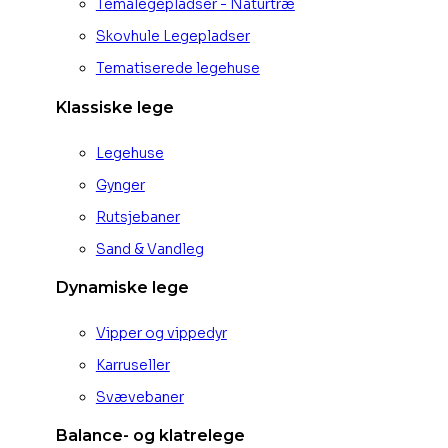
Temalegepladser - Naturtræ
Skovhule Legepladser
Tematiserede legehuse
Klassiske lege
Legehuse
Gynger
Rutsjebaner
Sand & Vandleg
Dynamiske lege
Vipper og vippedyr
Karruseller
Svævebaner
Balance- og klatrelege