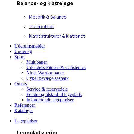
Balance- og klatrelege
Motorik & Balance
Trampoliner
Klatrestrukturer & Klatrenet
Uderumsmøbler
Underlag
Sport
Multibaner
Udendørs Fitness & Calistenics
Ninja Warrior baner
Cykel bevægelsespark
Om os
Service & reservedele
Fonde og tilskud til legeplads
Inkluderende legepladser
Referencer
Kataloger
Legepladser
Legepladsserier