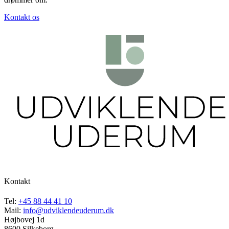
Kontakt os
Kontakt
Tel:
+45 88 44 41 10
Mail:
info@udviklendeuderum.dk
Højbovej 1d
8600 Silkeborg