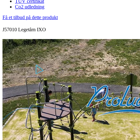
TÜV certifikat
Co2 udledning
Få et tilbud på dette produkt
J57010 Legetårn IXO